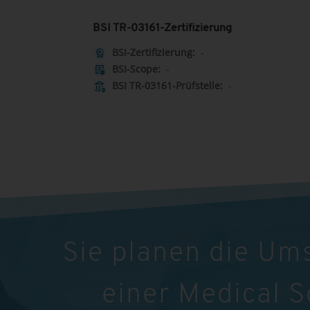
BSI TR-03161-Zertifizierung
BSI-Zertifizierung:
-
license
BSI-Scope:
-
other_admission
BSI TR-03161-Prüfstelle:
-
assured_workload
Sie planen die Um
einer Medical 