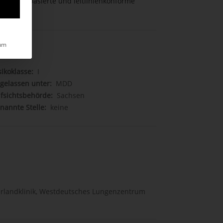
 evidenzbasierte und leitlinienkonforme
um
sikoklasse:
I
gelassen unter:
MDD
fsichtsbehörde:
Sachsen
nannte Stelle:
keine
hrlandklinik, Westdeutsches Lungenzentrum