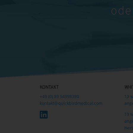
ode
KONTAKT
WHI
+49 (0) 89 54998380
13 w
kontakt@quickbirdmedical.com
ang
13 w
ang
Hers