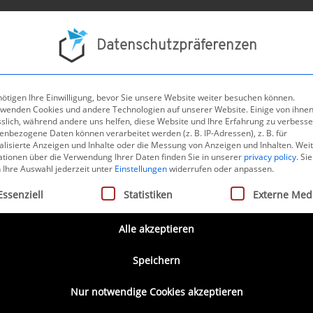
Projek
Datenschutzpräferenzen
ötigen Ihre Einwilligung, bevor Sie unsere Website weiter besuchen können.
rwenden Cookies und andere Technologien auf unserer Website. Einige von ihnen
sslich, während andere uns helfen, diese Website und Ihre Erfahrung zu verbesse
nbezogene Daten können verarbeitet werden (z. B. IP-Adressen), z. B. für
alisierte Anzeigen und Inhalte oder die Messung von Anzeigen und Inhalten.
Wei
ationen über die Verwendung Ihrer Daten finden Sie in unserer
privacy policy
.
Sie
 Ihre Auswahl jederzeit unter
Einstellungen
widerrufen oder anpassen.
gt eine Liste der Service-Gruppen, für die eine Einwilligung ertei
Essenziell
Statistiken
Externe Med
Alle akzeptieren
Speichern
Nur notwendige Cookies akzeptieren