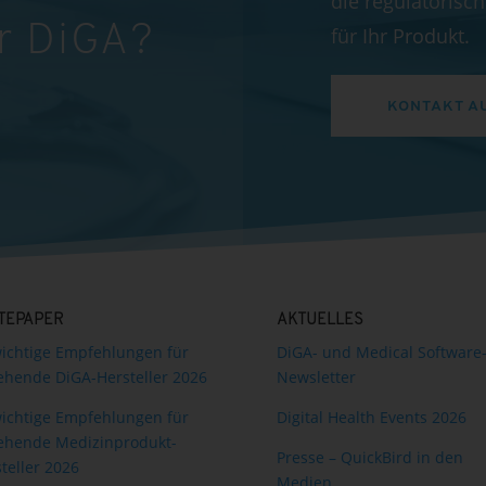
die regulatoris
r DiGA?
für Ihr Produkt.
KONTAKT A
TEPAPER
AKTUELLES
ichtige Empfehlungen für
DiGA- und Medical Software
ehende DiGA-Hersteller 2026
Newsletter
ichtige Empfehlungen für
Digital Health Events 2026
ehende Medizinprodukt-
Presse – QuickBird in den
teller 2026
Medien