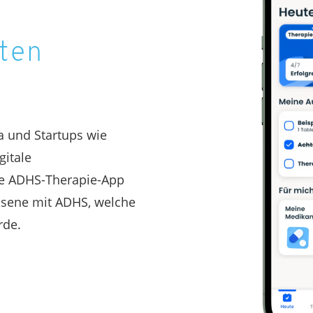
nten
 und Startups wie
gitale
e ADHS-Therapie-App
hsene mit ADHS, welche
urde.