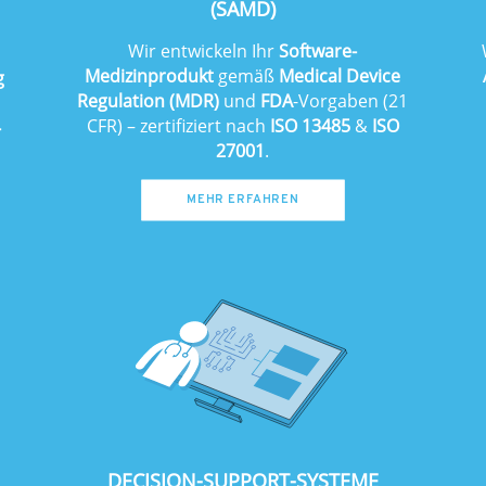
(SAMD)
Wir entwickeln Ihr
Software-
Medizinprodukt
gemäß
Medical Device
g
Regulation (MDR)
und
FDA
-Vorgaben (21
d
CFR) – zertifiziert nach
ISO 13485
&
ISO
-
27001
.
MEHR ERFAHREN
DECISION-SUPPORT-SYSTEME