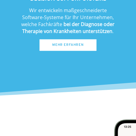
Wir entwickeln maßgeschneiderte
Software-Systeme für Ihr Unternehmen,
welche Fachkräfte
bei der Diagnose oder
Therapie von Krankheiten
unterstützen
.
MEHR ERFAHREN