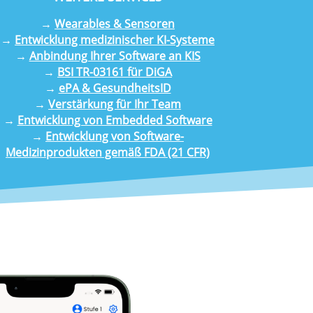
→
Wearables & Sensoren
→
Entwicklung medizinischer KI-Systeme
→
Anbindung Ihrer Software an KIS
→
BSI TR-03161 für DiGA
→
ePA & GesundheitsID
→
Verstärkung für Ihr Team
→
Entwicklung von Embedded Software
→
Entwicklung von Software-
Medizinprodukten gemäß FDA (21 CFR)