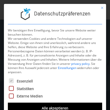
Mit die
Datenschutzpräferenzen
Wir benötigen Ihre Einwilligung, bevor Sie unsere Website weiter
besuchen können.
Nehmen Sie
Wir verwenden Cookies und andere Technologien auf unserer
Website. Einige von ihnen sind unerlässlich, während andere uns
helfen, diese Website und Ihre Erfahrung zu verbessern.
Personenbezogene Daten können verarbeitet werden (z. B. IP-
Kontakt mit
Adressen), z. B. für personalisierte Anzeigen und Inhalte oder die
Messung von Anzeigen und Inhalten.
Weitere Informationen über die
Verwendung Ihrer Daten finden Sie in unserer
privacy policy
.
Sie
können Ihre Auswahl jederzeit unter
Einstellungen
widerrufen oder
uns auf
anpassen.
Es folgt eine Liste der Service-Gruppen, für die eine Einwilli
Essenziell
Schicken Sie uns eine
Statistiken
Nachricht oder rufen Sie uns
Externe Medien
direkt an. Egal ob Sie bereits
einen konkreten Plan für Ihr
Alle akzeptieren