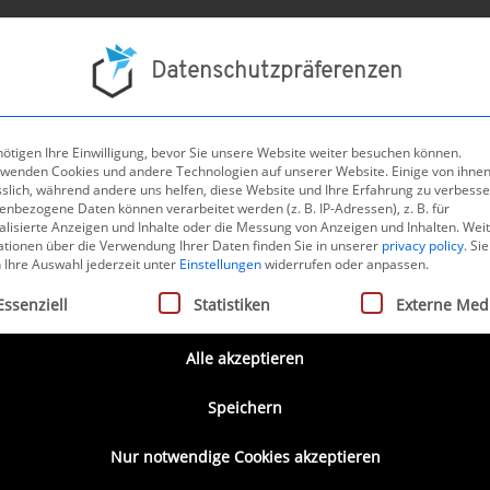
Projek
Datenschutzpräferenzen
ötigen Ihre Einwilligung, bevor Sie unsere Website weiter besuchen können.
rwenden Cookies und andere Technologien auf unserer Website. Einige von ihnen
sslich, während andere uns helfen, diese Website und Ihre Erfahrung zu verbesse
nbezogene Daten können verarbeitet werden (z. B. IP-Adressen), z. B. für
Unsere Services
alisierte Anzeigen und Inhalte oder die Messung von Anzeigen und Inhalten.
Wei
ationen über die Verwendung Ihrer Daten finden Sie in unserer
privacy policy
.
Sie
 Ihre Auswahl jederzeit unter
Einstellungen
widerrufen oder anpassen.
 finden Sie einen Überblick über unsere Dienstleistu
gt eine Liste der Service-Gruppen, für die eine Einwilligung ertei
Essenziell
Statistiken
Externe Med
Alle akzeptieren
Speichern
Nur notwendige Cookies akzeptieren