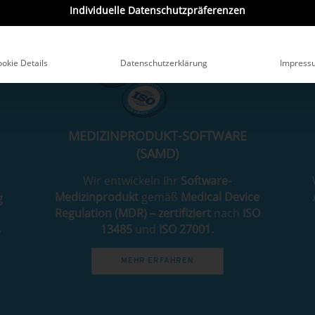
Individuelle Datenschutzpräferenzen
okie Details
Datenschutzerklärung
Impress
MEDIZINPRODUKT-SOFTWARE
(SAMD)
Wir entwickeln Ihr
Software-
Medizinprodukt
gemäß
Medical Device
g
Regulation (MDR) – zertifiziert
nach
ISO
d
13485
und
ISO 27001.
-
MEHR ERFAHREN