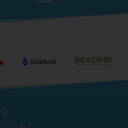
Produkts
ng
 DiGA?