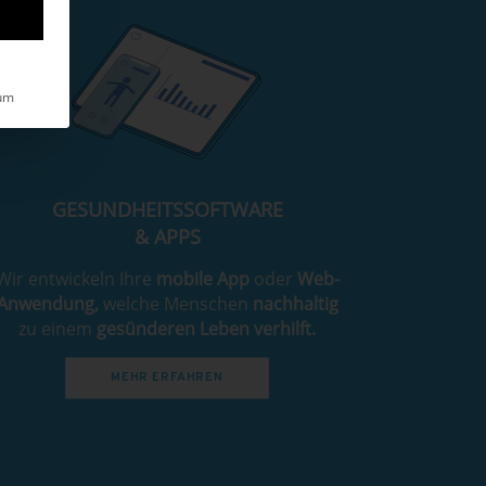
um
GESUNDHEITSSOFTWARE
& APPS
Wir entwickeln Ihre
mobile App
oder
Web-
Anwendung,
welche Menschen
nachhaltig
zu einem
gesünderen Leben verhilft.
MEHR ERFAHREN