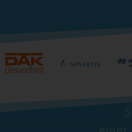
S
einer