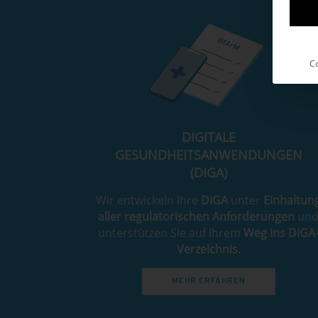
Co
DIGITALE
GESUNDHEITSANWENDUNGEN
(DIGA)
Wir entwickeln Ihre
DiGA
unter
Einhaltun
aller regulatorischen Anforderungen
un
unterstützen Sie auf Ihrem
Weg ins DiGA
Verzeichnis.
MEHR ERFAHREN