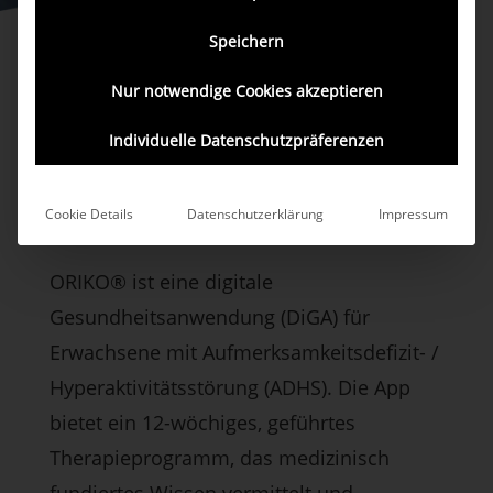
Speichern
Nur notwendige Cookies akzeptieren
Individuelle Datenschutzpräferenzen
ORIKO®
Erste DiGA für Erwachsene mit
Cookie Details
Datenschutzerklärung
Impressum
ADHS
ORIKO® ist eine digitale
Gesundheitsanwendung (DiGA) für
Erwachsene mit Aufmerksamkeitsdefizit- /
Hyperaktivitätsstörung (ADHS). Die App
bietet ein 12-wöchiges, geführtes
Therapieprogramm, das medizinisch