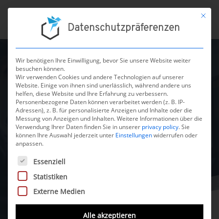
Mit die
Datenschutzpräferenzen
Wir benötigen Ihre Einwilligung, bevor Sie unsere Website weiter
besuchen können.
Case Studies
Wir verwenden Cookies und andere Technologien auf unserer
Website. Einige von ihnen sind unerlässlich, während andere uns
helfen, diese Website und Ihre Erfahrung zu verbessern.
Personenbezogene Daten können verarbeitet werden (z. B. IP-
Hier präsentieren wir einige
Adressen), z. B. für personalisierte Anzeigen und Inhalte oder die
unserer abgeschlossenen
Messung von Anzeigen und Inhalten.
Weitere Informationen über die
Verwendung Ihrer Daten finden Sie in unserer
privacy policy
.
Sie
Projekte.
können Ihre Auswahl jederzeit unter
Einstellungen
widerrufen oder
anpassen.
Es folgt eine Liste der Service-Gruppen, für die eine Einwilli
Essenziell
Statistiken
Externe Medien
Alle akzeptieren