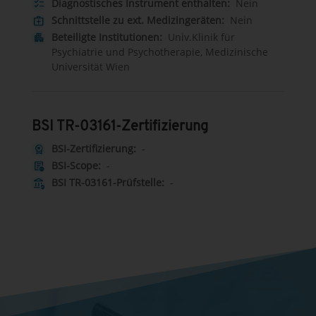
Diagnostisches Instrument enthalten:
Nein
checklist
Schnittstelle zu ext. Medizingeräten:
Nein
medical_services
Beteiligte Institutionen:
Univ.Klinik für
apartment
Psychiatrie und Psychotherapie, Medizinische
Universität Wien
BSI TR-03161-Zertifizierung
BSI-Zertifizierung:
-
license
BSI-Scope:
-
other_admission
BSI TR-03161-Prüfstelle:
-
assured_workload