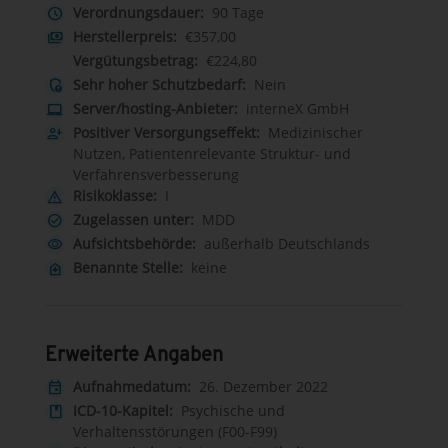
Verordnungsdauer:
90 Tage
schedule
Herstellerpreis:
€357,00
payments
Vergütungsbetrag:
€224,80
Sehr hoher Schutzbedarf:
Nein
admin_panel_settings
Server/hosting-Anbieter:
interneX GmbH
laptop_mac
Positiver Versorgungseffekt:
Medizinischer
person_add
Nutzen, Patientenrelevante Struktur- und
Verfahrensverbesserung
Risikoklasse:
I
warning
Zugelassen unter:
MDD
check_circle
Aufsichtsbehörde:
außerhalb Deutschlands
visibility
Benannte Stelle:
keine
home_health
Erweiterte Angaben
Aufnahmedatum:
26. Dezember 2022
event
ICD-10-Kapitel:
Psychische und
book
Verhaltensstörungen (F00-F99)