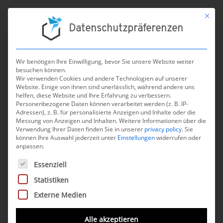
Mit die
Datenschutzpräferenzen
Wir benötigen Ihre Einwilligung, bevor Sie unsere Website weiter
besuchen können.
Wir verwenden Cookies und andere Technologien auf unserer
Website. Einige von ihnen sind unerlässlich, während andere uns
chevron_left
ZURÜCK
helfen, diese Website und Ihre Erfahrung zu verbessern.
Personenbezogene Daten können verarbeitet werden (z. B. IP-
Adressen), z. B. für personalisierte Anzeigen und Inhalte oder die
Messung von Anzeigen und Inhalten.
Weitere Informationen über die
Verwendung Ihrer Daten finden Sie in unserer
privacy policy
.
Sie
können Ihre Auswahl jederzeit unter
Einstellungen
widerrufen oder
anpassen.
edupression.com®
Es folgt eine Liste der Service-Gruppen, für die eine Einwilli
Essenziell
Statistiken
Beschreibung
Externe Medien
Die DiGA edupression.com® besteht aus dem
Alle akzeptieren
Medizinprodukte System, edupression.com® System,