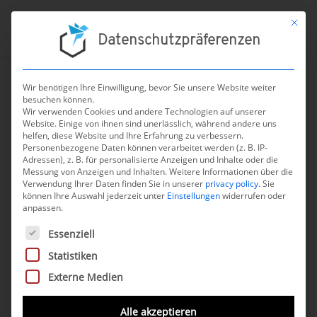
Mit die
Datenschutzpräferenzen
Wir benötigen Ihre Einwilligung, bevor Sie unsere Website weiter
besuchen können.
Wir verwenden Cookies und andere Technologien auf unserer
Website. Einige von ihnen sind unerlässlich, während andere uns
chevron_left
ZURÜCK
helfen, diese Website und Ihre Erfahrung zu verbessern.
Personenbezogene Daten können verarbeitet werden (z. B. IP-
Adressen), z. B. für personalisierte Anzeigen und Inhalte oder die
Messung von Anzeigen und Inhalten.
Weitere Informationen über die
Verwendung Ihrer Daten finden Sie in unserer
privacy policy
.
Sie
können Ihre Auswahl jederzeit unter
Einstellungen
widerrufen oder
anpassen.
Mika
Es folgt eine Liste der Service-Gruppen, für die eine Einwilli
Essenziell
Statistiken
Beschreibung
Externe Medien
Die Mika App ist eine digitale
Alle akzeptieren
Gesundheitsanwendung zur Unterstützung der