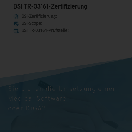
BSI TR-03161-Zertifizierung
BSI-Zertifizierung:
-
license
BSI-Scope:
-
other_admission
BSI TR-03161-Prüfstelle:
-
assured_workload
Sie planen die Umsetzung einer
Medical Software
oder DiGA?