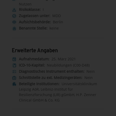
Nutzen
Risikoklasse:
I
warning
Zugelassen unter:
MDD
check_circle
Aufsichtsbehörde:
Berlin
visibility
Benannte Stelle:
keine
home_health
Erweiterte Angaben
Aufnahmedatum:
25. März 2021
event
ICD-10-Kapitel:
Neubildungen (C00-D48)
book
Diagnostisches Instrument enthalten:
Nein
checklist
Schnittstelle zu ext. Medizingeräten:
Nein
medical_services
Beteiligte Institutionen:
Universitätsklinikum
apartment
Leipzig AöR, Leibniz-Institut für
Resilienzforschung (LIR) gGmbH, H.P. Zenner
Clinical GmbH & Co. KG