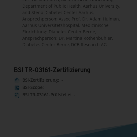
Department of Public Health, Aarhus University,
and Steno Diabetes Center Aarhus,
Ansprechperson: Assoc Prof. Dr. Adam Hulman,
Aarhus Universitetshospital, Medizinische
Einrichtung: Diabetes Center Berne,
Ansprechperson: Dr. Martina Rothenbühler,
Diabetes Center Berne, DCB Research AG
BSI TR-03161-Zertifizierung
BSI-Zertifizierung:
-
license
BSI-Scope:
-
other_admission
BSI TR-03161-Prüfstelle:
-
assured_workload