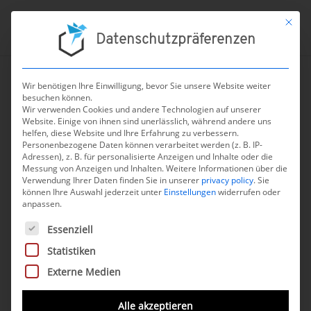
Mit die
Datenschutzpräferenzen
Wir benötigen Ihre Einwilligung, bevor Sie unsere Website weiter
besuchen können.
Wir verwenden Cookies und andere Technologien auf unserer
Website. Einige von ihnen sind unerlässlich, während andere uns
chevron_left
ZURÜCK
helfen, diese Website und Ihre Erfahrung zu verbessern.
Personenbezogene Daten können verarbeitet werden (z. B. IP-
Adressen), z. B. für personalisierte Anzeigen und Inhalte oder die
Messung von Anzeigen und Inhalten.
Weitere Informationen über die
Verwendung Ihrer Daten finden Sie in unserer
privacy policy
.
Sie
können Ihre Auswahl jederzeit unter
Einstellungen
widerrufen oder
anpassen.
Una Health für Diabetes
Es folgt eine Liste der Service-Gruppen, für die eine Einwilli
Essenziell
Statistiken
Beschreibung
Externe Medien
Una Health für Diabetes ist ein täglicher
Alle akzeptieren
Therapiebegleiter, welcher Personen mit Diabetes