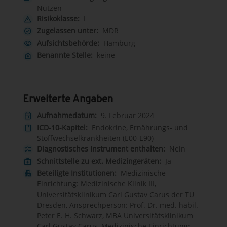
Nutzen
Risikoklasse:
I
warning
Zugelassen unter:
MDR
check_circle
Aufsichtsbehörde:
Hamburg
visibility
Benannte Stelle:
keine
home_health
Erweiterte Angaben
Aufnahmedatum:
9. Februar 2024
event
ICD-10-Kapitel:
Endokrine, Ernährungs- und
book
Stoffwechselkrankheiten (E00-E90)
Diagnostisches Instrument enthalten:
Nein
checklist
Schnittstelle zu ext. Medizingeräten:
Ja
medical_services
Beteiligte Institutionen:
Medizinische
apartment
Einrichtung: Medizinische Klinik III,
Universitätsklinikum Carl Gustav Carus der TU
Dresden, Ansprechperson: Prof. Dr. med. habil.
Peter E. H. Schwarz, MBA Universitätsklinikum
Carl Gustav Carus, Medizinische Einrichtung: