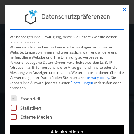
Mit die
Datenschutzpräferenzen
Wir benötigen Ihre Einwilligung, bevor Sie unsere Website weiter
besuchen können.
Wir verwenden Cookies und andere Technologien auf unserer
Verifikation und
Website. Einige von ihnen sind unerlässlich, während andere uns
helfen, diese Website und Ihre Erfahrung zu verbessern.
Personenbezogene Daten können verarbeitet werden (z. B. IP-
Validierung
Adressen), z. B. für personalisierte Anzeigen und Inhalte oder die
Messung von Anzeigen und Inhalten.
Weitere Informationen über die
medizinischer
Verwendung Ihrer Daten finden Sie in unserer
privacy policy
.
Sie
können Ihre Auswahl jederzeit unter
Einstellungen
widerrufen oder
Software und KI-
anpassen.
Es folgt eine Liste der Service-Gruppen, für die eine Einwilli
Anwendungen
Essenziell
Statistiken
Wir übernehmen die vollständige V&V Ihrer
Externe Medien
Medizinprodukt-Software bzw. Software as a
Medical Device (SaMD):
Alle akzeptieren