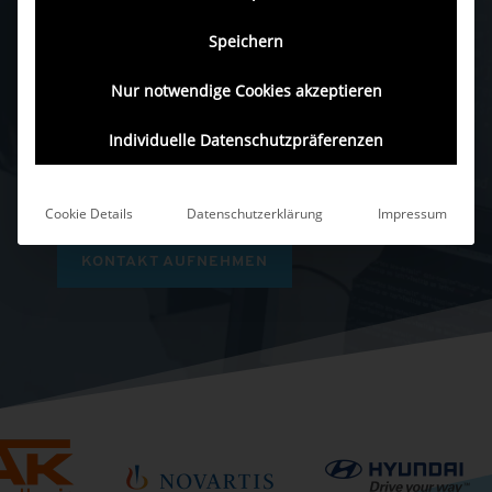
von der
Software-Verifikation
über die
Speichern
klinische Validierung
bis zur
Security- und
KI-Validierung
nach
MDR, IEC 62304 und ISO
Nur notwendige Cookies akzeptieren
13485
. Als zertifizierter Software-
Dienstleister nach ISO 13485 und ISO 27001
Individuelle Datenschutzpräferenzen
verbinden wir tiefe Engineering-Kompetenz
mit regulatorischer Kompetenz.
Cookie Details
Datenschutzerklärung
Impressum
KONTAKT AUFNEHMEN