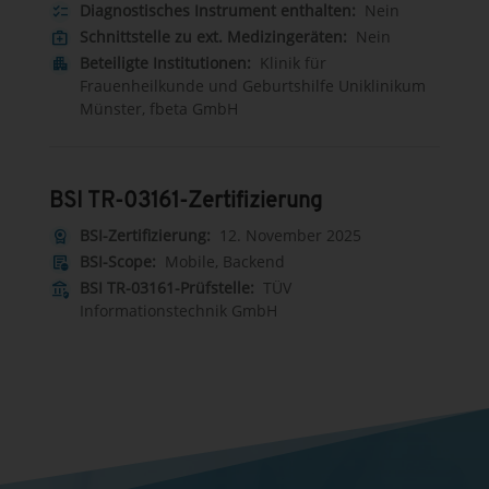
Diagnostisches Instrument enthalten:
Nein
checklist
Schnittstelle zu ext. Medizingeräten:
Nein
medical_services
Beteiligte Institutionen:
Klinik für
apartment
Frauenheilkunde und Geburtshilfe Uniklinikum
Münster, fbeta GmbH
BSI TR-03161-Zertifizierung
BSI-Zertifizierung:
12. November 2025
license
BSI-Scope:
Mobile, Backend
other_admission
BSI TR-03161-Prüfstelle:
TÜV
assured_workload
Informationstechnik GmbH