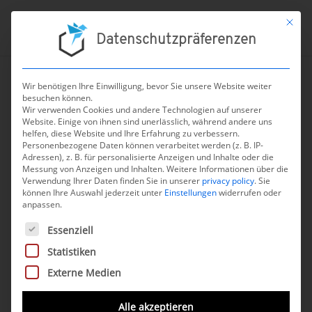
Mit die
Datenschutzpräferenzen
Wir benötigen Ihre Einwilligung, bevor Sie unsere Website weiter
besuchen können.
Wir verwenden Cookies und andere Technologien auf unserer
Website. Einige von ihnen sind unerlässlich, während andere uns
chevron_left
ZURÜCK
helfen, diese Website und Ihre Erfahrung zu verbessern.
Personenbezogene Daten können verarbeitet werden (z. B. IP-
Adressen), z. B. für personalisierte Anzeigen und Inhalte oder die
Messung von Anzeigen und Inhalten.
Weitere Informationen über die
Verwendung Ihrer Daten finden Sie in unserer
privacy policy
.
Sie
können Ihre Auswahl jederzeit unter
Einstellungen
widerrufen oder
anpassen.
Endo-App
Es folgt eine Liste der Service-Gruppen, für die eine Einwilli
Essenziell
Statistiken
Beschreibung
Externe Medien
Die Endo-App ist ein digitales Medizinprodukt zur
Alle akzeptieren
multimodalen Unterstützung von Endometriose-