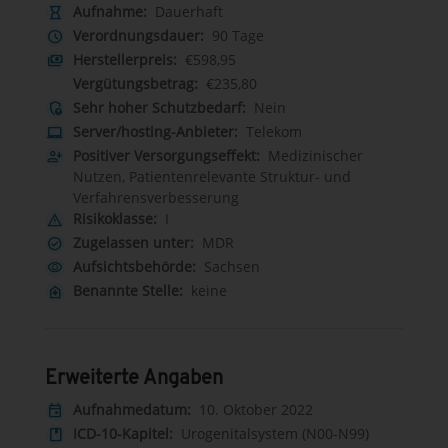
Aufnahme:
Dauerhaft
hourglass_empty
Verordnungsdauer:
90 Tage
schedule
Herstellerpreis:
€598,95
payments
Vergütungsbetrag:
€235,80
Sehr hoher Schutzbedarf:
Nein
admin_panel_settings
Server/hosting-Anbieter:
Telekom
laptop_mac
Positiver Versorgungseffekt:
Medizinischer
person_add
Nutzen, Patientenrelevante Struktur- und
Verfahrensverbesserung
Risikoklasse:
I
warning
Zugelassen unter:
MDR
check_circle
Aufsichtsbehörde:
Sachsen
visibility
Benannte Stelle:
keine
home_health
Erweiterte Angaben
Aufnahmedatum:
10. Oktober 2022
event
ICD-10-Kapitel:
Urogenitalsystem (N00-N99)
book