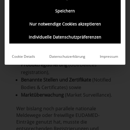
November 2025.
Speichern
Seit diesem Datum sind
die ersten vier
EUDAMED-Module
für alle
Nur notwendige Cookies akzeptieren
Marktteilnehmer
verbindlich
zu nutzen.
Individuelle Datenschutzpräferenzen
Es handelt sich um die Module
Akteursregistrierung
(Actor registration),
UDI- und
Cookie Details
Datenschutzerklärung
Impressum
Produktregistrierung
(UDI/Devices
registration),
Benannte Stellen und Zertifikate
(Notified
Bodies & Certificates) sowie
Marktüberwachung
(Market Surveillance).
Wer bislang noch parallele nationale
Meldewege oder freiwillige EUDAMED-
Einträge genutzt hat, musste die
entsprechenden Registrierungen und