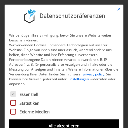
Mit die
Datenschutzpräferenzen
Wir benötigen Ihre Einwilligung, bevor Sie unsere Website weiter
besuchen können.
←
zur Übersicht aller Nachrichten
Wir verwenden Cookies und andere Technologien auf unserer
Website. Einige von ihnen sind unerlässlich, während andere uns
EUDAMED: Vier Module
helfen, diese Website und Ihre Erfahrung zu verbessern.
Personenbezogene Daten können verarbeitet werden (z. B. IP-
ab Mai 2026
Adressen), z. B. für personalisierte Anzeigen und Inhalte oder die
Messung von Anzeigen und Inhalten.
verpflichtend
Weitere Informationen über die
Verwendung Ihrer Daten finden Sie in unserer
privacy policy
.
Sie
können Ihre Auswahl jederzeit unter
Einstellungen
widerrufen oder
28. Mai 2026
anpassen.
Es folgt eine Liste der Service-Gruppen, für die eine Einwilli
Essenziell
Am 28. Mai 2026 endete die
sechsmonatige
Statistiken
Übergangsfrist
nach
Externe Medien
der
Funktionalitätserklärung der
Europäischen Kommission
vom 27.
Alle akzeptieren