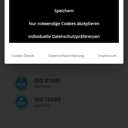
Hersteller 2026
Speichern
13 wichtige Empfehlungen für angehende
Medizinprodukt-Hersteller 2026
Nur notwendige Cookies akzeptieren
AKTUELLES
Individuelle Datenschutzpräferenzen
DiGA- und Medical Software-Newsletter
Digital Health Events 2026
Cookie Details
Datenschutzerklärung
Impressum
Presse – QuickBird in den Medien