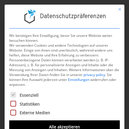
Mit die
Datenschutzpräferenzen
Wir benötigen Ihre Einwilligung, bevor Sie unsere Website weiter
besuchen können.
Search Result
Wir verwenden Cookies und andere Technologien auf unserer
Website. Einige von ihnen sind unerlässlich, während andere uns
helfen, diese Website und Ihre Erfahrung zu verbessern.
[directorist_search_result]
Personenbezogene Daten können verarbeitet werden (z. B. IP-
Adressen), z. B. für personalisierte Anzeigen und Inhalte oder die
Messung von Anzeigen und Inhalten.
Weitere Informationen über die
KONTAKT
Verwendung Ihrer Daten finden Sie in unserer
privacy policy
.
Sie
können Ihre Auswahl jederzeit unter
Einstellungen
widerrufen oder
+49 (0) 89 54998380
anpassen.
kontakt@quickbirdmedical.com
Es folgt eine Liste der Service-Gruppen, für die eine Einwilli
Essenziell
Statistiken
Externe Medien
WHITEPAPER
13 wichtige Empfehlungen für angehende DiGA-
Alle akzeptieren