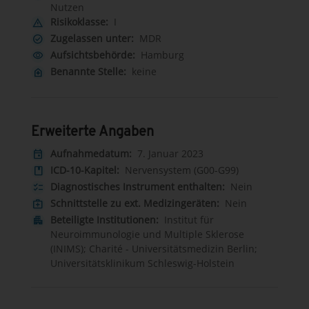
Nutzen
Risikoklasse:
I
warning
Zugelassen unter:
MDR
check_circle
Aufsichtsbehörde:
Hamburg
visibility
Benannte Stelle:
keine
home_health
Erweiterte Angaben
Aufnahmedatum:
7. Januar 2023
event
ICD-10-Kapitel:
Nervensystem (G00-G99)
book
Diagnostisches Instrument enthalten:
Nein
checklist
Schnittstelle zu ext. Medizingeräten:
Nein
medical_services
Beteiligte Institutionen:
Institut für
apartment
Neuroimmunologie und Multiple Sklerose
(INIMS); Charité - Universitätsmedizin Berlin;
Universitätsklinikum Schleswig-Holstein