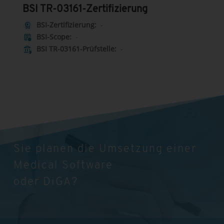
BSI TR-03161-Zertifizierung
BSI-Zertifizierung:
-
license
BSI-Scope:
-
other_admission
BSI TR-03161-Prüfstelle:
-
assured_workload
Sie planen die Umsetzung einer
Medical Software
oder DiGA?