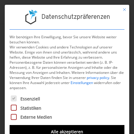
Mit die
Datenschutzpräferenzen
Wir benötigen Ihre Einwilligung, bevor Sie unsere Website weiter
besuchen können.
Wir verwenden Cookies und andere Technologien auf unserer
Website. Einige von ihnen sind unerlässlich, während andere uns
chevron_left
ZURÜCK
helfen, diese Website und Ihre Erfahrung zu verbessern.
Personenbezogene Daten können verarbeitet werden (z. B. IP-
Adressen), z. B. für personalisierte Anzeigen und Inhalte oder die
Messung von Anzeigen und Inhalten.
Weitere Informationen über die
Verwendung Ihrer Daten finden Sie in unserer
privacy policy
.
Sie
können Ihre Auswahl jederzeit unter
Einstellungen
widerrufen oder
anpassen.
levidex
Es folgt eine Liste der Service-Gruppen, für die eine Einwilli
Essenziell
Statistiken
Beschreibung
Externe Medien
Bei levidex handelt es sich um eine DiGA für
Alle akzeptieren
Patientinnen und Patienten mit Multipler Sklerose,