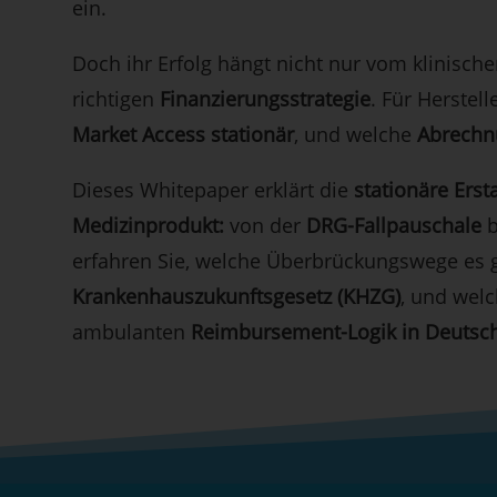
ein.
Doch ihr Erfolg hängt nicht nur vom klinisch
richtigen
Finanzierungsstrategie
. Für Herstell
Market Access stationär
, und welche
Abrechn
Dieses Whitepaper erklärt die
stationäre Erst
Medizinprodukt:
von der
DRG-Fallpauschale
b
erfahren Sie, welche Überbrückungswege es gi
Krankenhauszukunftsgesetz (KHZG)
, und wel
ambulanten
Reimbursement-Logik in Deutsc