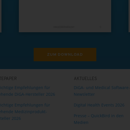
ZUM DOWNLOAD
TEPAPER
AKTUELLES
ichtige Empfehlungen für
DiGA- und Medical Software-
hende DiGA-Hersteller 2026
Newsletter
ichtige Empfehlungen für
Digital Health Events 2026
ehende Medizinprodukt-
Presse – QuickBird in den
teller 2026
Medien