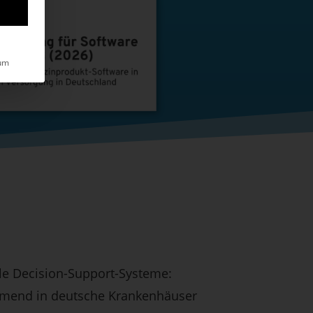
um
ale Decision-Support-Systeme:
hmend in deutsche Krankenhäuser