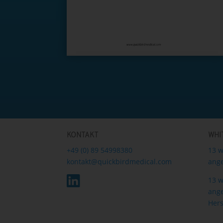
KONTAKT
WHI
+49 (0) 89 54998380
13 w
kontakt@quickbirdmedical.com
ange
13 w
ang
Hers