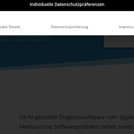
Individuelle Datenschutzpräferenzen
okie Details
Datenschutzerklärung
Impress
Ob KI-gestützte Diagnosesoftware oder digit
Medizinische Softwareprodukte ziehen zune