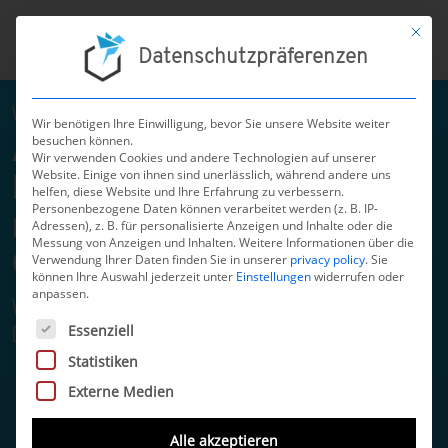
Mit die
Datenschutzpräferenzen
WHITEPAPER: MARKET ACCESS
Wir benötigen Ihre Einwilligung, bevor Sie unsere Website weiter
besuchen können.
Alle Wege in die
Wir verwenden Cookies und andere Technologien auf unserer
Website. Einige von ihnen sind unerlässlich, während andere uns
Kostenerstattung für
helfen, diese Website und Ihre Erfahrung zu verbessern.
Personenbezogene Daten können verarbeitet werden (z. B. IP-
medizinische Software und
Adressen), z. B. für personalisierte Anzeigen und Inhalte oder die
Messung von Anzeigen und Inhalten.
Weitere Informationen über die
Gesundheits-Apps (2025)
Verwendung Ihrer Daten finden Sie in unserer
privacy policy
.
Sie
können Ihre Auswahl jederzeit unter
Einstellungen
widerrufen oder
anpassen.
Wie man digitale Gesundheits-Lösungen in
Es folgt eine Liste der Service-Gruppen, für die eine Einwilli
Essenziell
Deutschland monetarisieren kann
Statistiken
Externe Medien
Alle akzeptieren