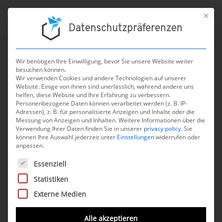
Mit die
Datenschutzpräferenzen
Wir benötigen Ihre Einwilligung, bevor Sie unsere Website weiter
besuchen können.
←
zur Übersicht aller Nachrichten
Wir verwenden Cookies und andere Technologien auf unserer
Website. Einige von ihnen sind unerlässlich, während andere uns
Zwischen Preisdebatte
helfen, diese Website und Ihre Erfahrung zu verbessern.
Personenbezogene Daten können verarbeitet werden (z. B. IP-
und Nutzen: DiGA aus
Adressen), z. B. für personalisierte Anzeigen und Inhalte oder die
Messung von Anzeigen und Inhalten.
Patientensicht positiv
Weitere Informationen über die
Verwendung Ihrer Daten finden Sie in unserer
privacy policy
.
Sie
bewertet
können Ihre Auswahl jederzeit unter
Einstellungen
widerrufen oder
anpassen.
14. August 2025
Es folgt eine Liste der Service-Gruppen, für die eine Einwilli
Essenziell
Statistiken
In einem
Artikel zu DiGA
thematisiert die
Externe Medien
Apotheken Umschau zwar
bekannte
Kritikpunkte
wie Kosten und
Alle akzeptieren