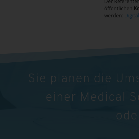
Der Referente
öffentlichen
Ko
werden:
Digit
Sie planen die Um
einer Medical 
ode