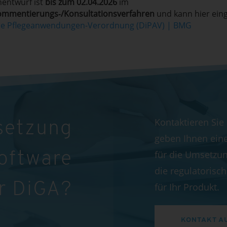
nentwurf ist
bis zum 02.04.2026
im
mmentierungs‑/Konsultationsverfahren
und kann hier ein
ale Pflegeanwendungen-Verordnung (DiPAV) | BMG
Kontaktieren Sie
setzung
geben Ihnen ein
für die Umsetzun
Software
die regulatoris
r DiGA?
für Ihr Produkt.
KONTAKT A