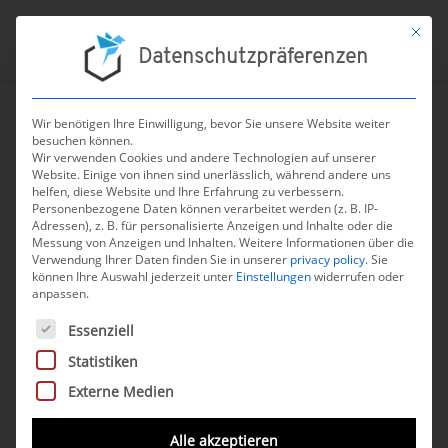
Mit die
Datenschutzpräferenzen
Wir benötigen Ihre Einwilligung, bevor Sie unsere Website weiter
besuchen können.
←
zur Übersicht aller Nachrichten
Wir verwenden Cookies und andere Technologien auf unserer
Website. Einige von ihnen sind unerlässlich, während andere uns
FDA harmonisiert
helfen, diese Website und Ihre Erfahrung zu verbessern.
Personenbezogene Daten können verarbeitet werden (z. B. IP-
bestehende Vorschriften
Adressen), z. B. für personalisierte Anzeigen und Inhalte oder die
Messung von Anzeigen und Inhalten.
mit der ISO 13485
Weitere Informationen über die
Verwendung Ihrer Daten finden Sie in unserer
privacy policy
.
Sie
können Ihre Auswahl jederzeit unter
Einstellungen
widerrufen oder
29. November 2023
anpassen.
Es folgt eine Liste der Service-Gruppen, für die eine Einwilli
Essenziell
Die FDA führt zum
Dezember 2023
eine
Statistiken
Aktualisierung
der 21 CFR 820 (Quality
Externe Medien
System Regulation) durch, um sie mit den
Spezifikationen der ISO 13485:2016
Alle akzeptieren