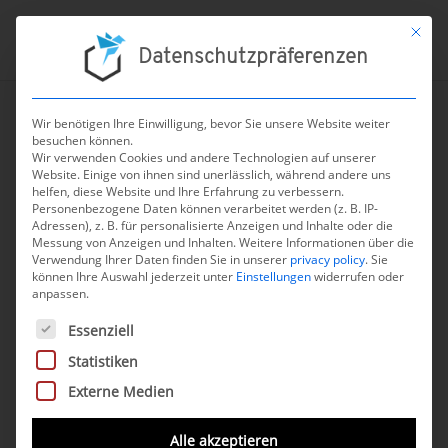
Mit die
Datenschutzpräferenzen
Wir benötigen Ihre Einwilligung, bevor Sie unsere Website weiter
besuchen können.
←
zur Übersicht aller Nachrichten
Wir verwenden Cookies und andere Technologien auf unserer
Website. Einige von ihnen sind unerlässlich, während andere uns
Regel 11: SVDGV und
helfen, diese Website und Ihre Erfahrung zu verbessern.
Personenbezogene Daten können verarbeitet werden (z. B. IP-
Partner fordern faire
Adressen), z. B. für personalisierte Anzeigen und Inhalte oder die
Messung von Anzeigen und Inhalten.
Risikoklassifizierung
Weitere Informationen über die
Verwendung Ihrer Daten finden Sie in unserer
privacy policy
.
Sie
können Ihre Auswahl jederzeit unter
Einstellungen
widerrufen oder
3. Oktober 2025
anpassen.
Es folgt eine Liste der Service-Gruppen, für die eine Einwilli
Essenziell
Die
Feedback-Runde der Europäischen
Statistiken
Kommission
ist bereits die
zweite Runde
, in
Externe Medien
der
verschiedene
Stakeholder
ihre
Rückmeldun
Alle akzeptieren