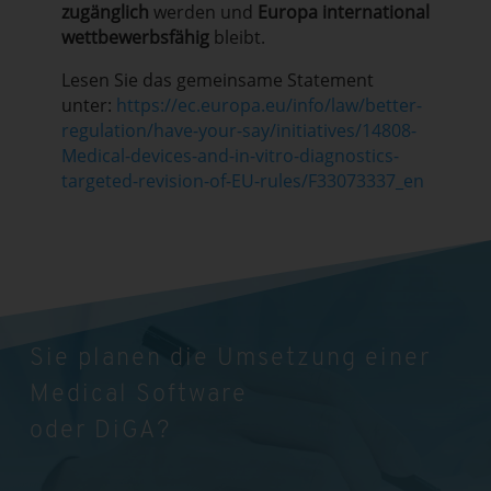
zugänglich
werden und
Europa international
wettbewerbsfähig
bleibt.
Lesen Sie das gemeinsame Statement
unter:
https://ec.europa.eu/info/law/better-
regulation/have-your-say/initiatives/14808-
Medical-devices-and-in-vitro-diagnostics-
targeted-revision-of-EU-rules/F33073337_en
Sie planen die Umsetzung einer
Medical Software
oder DiGA?