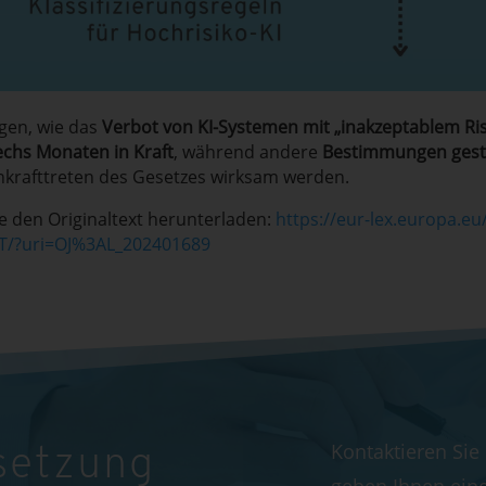
gen, wie das
Verbot von KI-Systemen mit „inakzeptablem Ris
echs Monaten in Kraft
, während andere
Bestimmungen gesta
krafttreten des Gesetzes wirksam werden​.
e den Originaltext herunterladen:
https://eur-lex.europa.eu/
T/?uri=OJ%3AL_202401689
Kontaktieren Sie
setzung