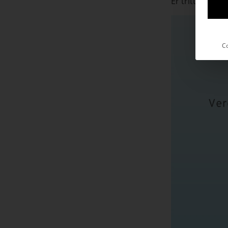
Er tritt
zwanzig
Co