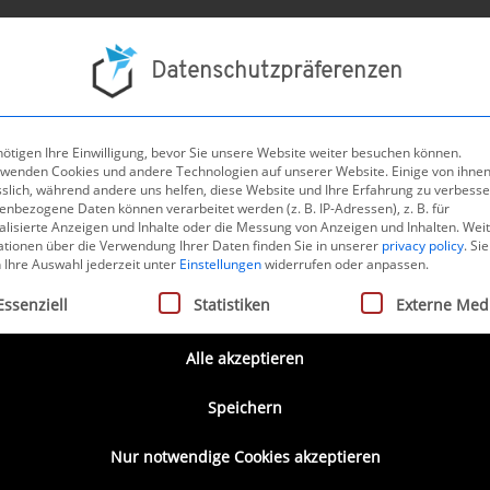
Projek
Datenschutzpräferenzen
ötigen Ihre Einwilligung, bevor Sie unsere Website weiter besuchen können.
rwenden Cookies und andere Technologien auf unserer Website. Einige von ihnen
t aller Nachrichten
sslich, während andere uns helfen, diese Website und Ihre Erfahrung zu verbesse
nbezogene Daten können verarbeitet werden (z. B. IP-Adressen), z. B. für
Act ist da – Veröffentlichung im
alisierte Anzeigen und Inhalte oder die Messung von Anzeigen und Inhalten.
Wei
ationen über die Verwendung Ihrer Daten finden Sie in unserer
privacy policy
.
Sie
 Ihre Auswahl jederzeit unter
Einstellungen
widerrufen oder anpassen.
gt eine Liste der Service-Gruppen, für die eine Einwilligung ertei
Essenziell
Statistiken
Externe Med
Alle akzeptieren
urde die Verordnung (EU) 2024/1689 zur Festlegung harmo
Speichern
r künstliche Intelligenz (AI-Act) im Amtsblatt der Europäisc
Nur notwendige Cookies akzeptieren