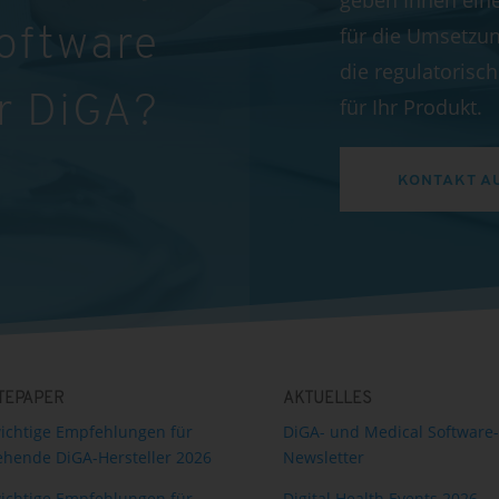
geben Ihnen ein
für die Umsetzun
Software
die regulatoris
r DiGA?
für Ihr Produkt.
KONTAKT A
TEPAPER
AKTUELLES
ichtige Empfehlungen für
DiGA- und Medical Software-
hende DiGA-Hersteller 2026
Newsletter
ichtige Empfehlungen für
Digital Health Events 2026