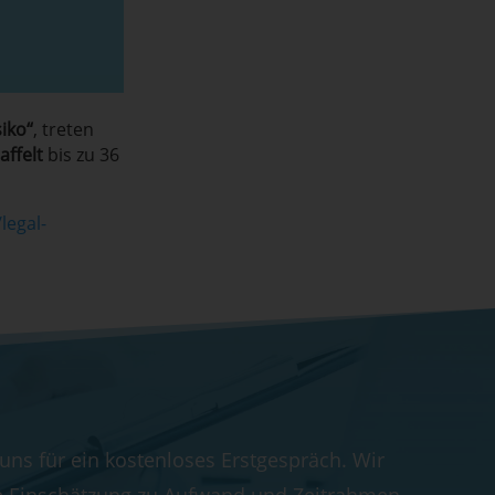
iko“
, treten
ffelt
bis zu 36
legal-
 uns für ein kostenloses Erstgespräch. Wir