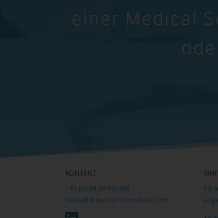
einer Medical 
ode
KONTAKT
WHI
+49 (0) 89 54998380
13 w
kontakt@quickbirdmedical.com
ange
13 w