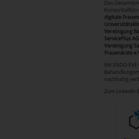
Das Gesamtpro
Konsortialfüh
digitale Frau
Universitätskl
Vereinigung B
ServicePlus AG
Vereinigung S
Frauenärzte e.
Mit ENDO-EVE 
Behandlungsmö
nachhaltig ver
Zum LinkedIn-B