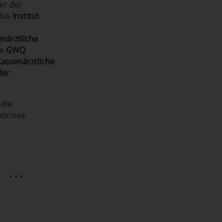
er der
 das
Institut
närztliche
ie
GWQ
assenärztliche
der
 die
etriose