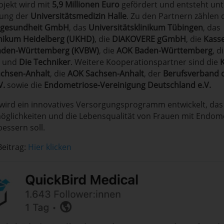
jekt wird mit
5,9 Millionen Euro
gefördert und entsteht unt
rung der
Universitätsmedizin Halle
. Zu den Partnern zählen
engesundheit GmbH
, das
Universitätsklinikum Tübingen
, das
inikum Heidelberg (UKHD)
, die
DIAKOVERE gGmbH
, die
Kasse
aden-Württemberg (KVBW)
, die
AOK Baden-Württemberg
, d
und
Die Techniker
. Weitere Kooperationspartner sind die
K
achsen-Anhalt
, die
AOK Sachsen-Anhalt
, der
Berufsverband 
V.
sowie die
Endometriose-Vereinigung Deutschland e.V.
wird ein innovatives Versorgungsprogramm entwickelt, das
glichkeiten und die Lebensqualität von Frauen mit Endom
bessern soll.
eitrag:
Hier klicken