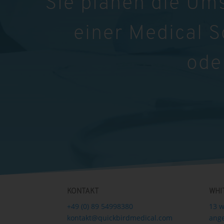
Sie planen die Um
einer Medical 
ode
KONTAKT
WHI
+49 (0) 89 54998380
13 w
kontakt@quickbirdmedical.com
ange