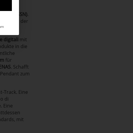
digitaler
zionale (SSN)
.
ukte
nach der
um
 digitali
mit
dukte in die
ntliche
mm
für
ENAS
. Schafft
he Pendant zum
t-Track. Eine
o di
. Eine
attdessen
ndards, mit