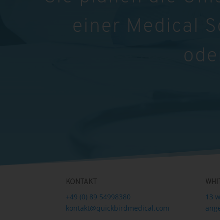
einer Medical 
ode
KONTAKT
WHI
+49 (0) 89 54998380
13 w
kontakt@quickbirdmedical.com
ange