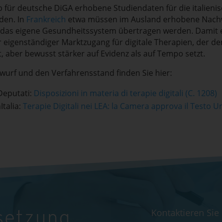
ob für deutsche DiGA erhobene Studiendaten für die italieni
den. In
Frankreich
etwa müssen im Ausland erhobene Nach
 das eigene Gesundheitssystem übertragen werden. Damit e
r eigenständiger Marktzugang für digitale Therapien, der d
, aber bewusst stärker auf Evidenz als auf Tempo setzt.
urf und den Verfahrensstand finden Sie hier:
Deputati:
Disposizioni in materia di terapie digitali (C. 1208)
Italia:
Terapie Digitali nei LEA: la Camera approva il Testo Un
Kontaktieren Sie
setzung