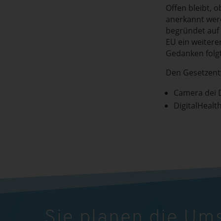
Offen bleibt, 
anerkannt wer
begründet auf
EU ein weitere
Gedanken folgt
Den Gesetzentw
Camera dei 
DigitalHealth
Sie planen die Um