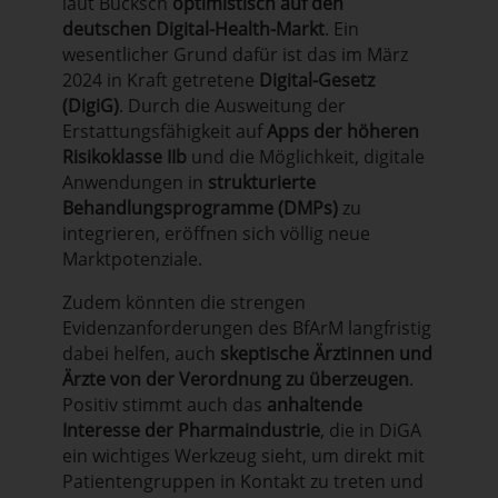
laut Bucksch
optimistisch auf den
deutschen Digital-Health-Markt
.
Ein
wesentlicher Grund dafür ist das im März
2024 in Kraft getretene
Digital-Gesetz
(DigiG)
.
Durch die Ausweitung der
Erstattungsfähigkeit auf
Apps der höheren
Risikoklasse IIb
und die Möglichkeit, digitale
Anwendungen in
strukturierte
Behandlungsprogramme (DMPs)
zu
integrieren, eröffnen sich völlig neue
Marktpotenziale
.
Zudem könnten die strengen
Evidenzanforderungen des BfArM langfristig
dabei helfen, auch
skeptische Ärztinnen und
Ärzte von der Verordnung zu überzeugen
.
Positiv stimmt auch das
anhaltende
Interesse der Pharmaindustrie
, die in DiGA
ein wichtiges Werkzeug sieht, um direkt mit
Patientengruppen in Kontakt zu treten und