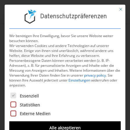
Mit die
Datenschutzpräferenzen
Wir benötigen Ihre Einwilligung, bevor Sie unsere Website weiter
besuchen können.
←
zur Übersicht aller Nachrichten
Wir verwenden Cookies und andere Technologien auf unserer
Website. Einige von ihnen sind unerlässlich, während andere uns
Malte Bucksch im
helfen, diese Website und Ihre Erfahrung zu verbessern.
Personenbezogene Daten können verarbeitet werden (z. B. IP-
Interview mit „APM
Adressen), z. B. für personalisierte Anzeigen und Inhalte oder die
Messung von Anzeigen und Inhalten.
Health Europe“
Weitere Informationen über die
Verwendung Ihrer Daten finden Sie in unserer
privacy policy
.
Sie
können Ihre Auswahl jederzeit unter
Einstellungen
widerrufen oder
15. Juli 2024
anpassen.
Es folgt eine Liste der Service-Gruppen, für die eine Einwilli
Essenziell
Wie steht es um den deutschen Markt für
Statistiken
Digitale Gesundheitsanwendungen (DiGA)?
Externe Medien
In einem schriftlichen Interview mit dem
Fachdienst
APM Health Europe
hat Malte
Alle akzeptieren