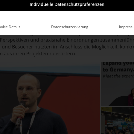
 zum Fachprogramm leistete auch
QuickBird Medical
: Geschä
Individuelle Datenschutzpräferenzen
präsentierte in seinem Vortrag
„Digital Health in Germany“
n Änderungen sowie technologische Trends und Potenzial, d
d Gesundheitseinrichtungen zunehmend relevant sind.
okie Details
Datenschutzerklärung
Impress
ar Teil des Programms von
Germany Trade & Invest (GTAI)
, 
e Perspektiven und praxisnahe Einordnungen zusammenführt
und Besucher nutzten im Anschluss die Möglichkeit, konkr
n aus ihren Projekten zu erörtern.