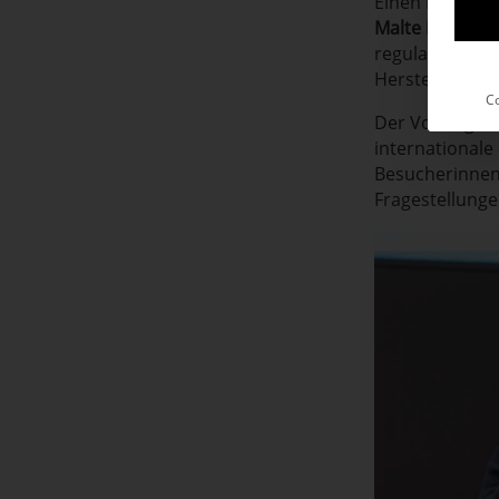
Einen Beitrag
Malte Bucksch
regulatorische
Hersteller un
Co
Der Vortrag w
international
Besucherinnen 
Fragestellunge