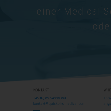
einer Medical 
ode
KONTAKT
WHI
+49 (0) 89 54998380
13 w
kontakt@quickbirdmedical.com
ange