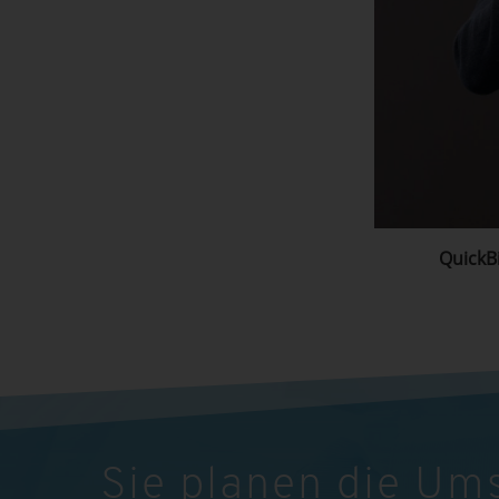
QuickBi
Sie planen die Um