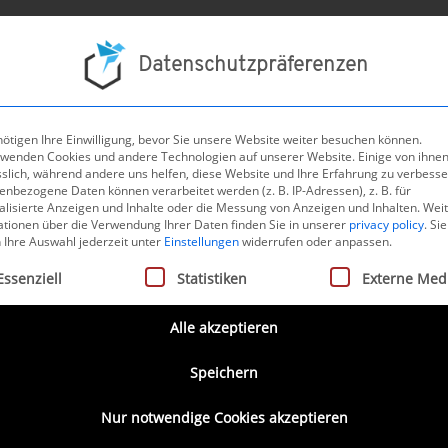
Projek
Datenschutzpräferenzen
ötigen Ihre Einwilligung, bevor Sie unsere Website weiter besuchen können.
rwenden Cookies und andere Technologien auf unserer Website. Einige von ihnen
t aller Nachrichten
sslich, während andere uns helfen, diese Website und Ihre Erfahrung zu verbesse
nbezogene Daten können verarbeitet werden (z. B. IP-Adressen), z. B. für
 Health in Germany – Vortrag 
alisierte Anzeigen und Inhalte oder die Messung von Anzeigen und Inhalten.
Wei
ationen über die Verwendung Ihrer Daten finden Sie in unserer
privacy policy
.
Sie
ird Medical auf der MEDICA 2
 Ihre Auswahl jederzeit unter
Einstellungen
widerrufen oder anpassen.
gt eine Liste der Service-Gruppen, für die eine Einwilligung ertei
Essenziell
Statistiken
Externe Med
2025
Alle akzeptieren
25
rückte zentrale Entwicklungen in der medizinischen Softw
Speichern
ndheitsanwendungen (DiGA) und in digital unterstützten
nzepten in den Fokus.
Nur notwendige Cookies akzeptieren