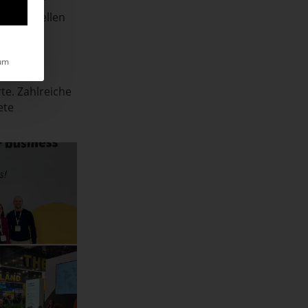
ftsführer
die aktuellen
ie für
um
das
e. Zahlreiche
ete