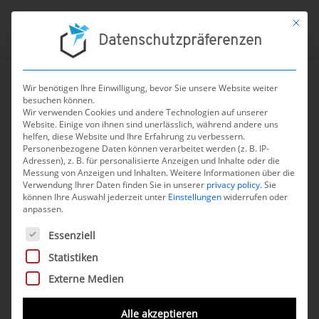
Mit die
Datenschutzpräferenzen
Wir benötigen Ihre Einwilligung, bevor Sie unsere Website weiter
besuchen können.
←
zur Übersicht aller Nachrichten
Wir verwenden Cookies und andere Technologien auf unserer
Website. Einige von ihnen sind unerlässlich, während andere uns
Malte Bucksch im
helfen, diese Website und Ihre Erfahrung zu verbessern.
Personenbezogene Daten können verarbeitet werden (z. B. IP-
Podcast „DiGA Talk“ zur
Adressen), z. B. für personalisierte Anzeigen und Inhalte oder die
Messung von Anzeigen und Inhalten.
Zukunft von DiGA
Weitere Informationen über die
Verwendung Ihrer Daten finden Sie in unserer
privacy policy
.
Sie
können Ihre Auswahl jederzeit unter
Einstellungen
widerrufen oder
27. September 2024
anpassen.
Es folgt eine Liste der Service-Gruppen, für die eine Einwilli
Essenziell
In der dritten Folge des Podcasts „
DiGA –
Statistiken
wohin geht die Reise?
“ diskutieren führende
Externe Medien
Expert*innen über die aktuellen
Herausforderungen im Bereich der Digitalen
Alle akzeptieren