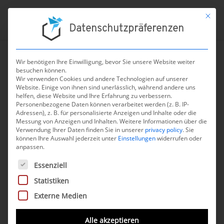
Mit die
Datenschutzpräferenzen
Wir benötigen Ihre Einwilligung, bevor Sie unsere Website weiter
besuchen können.
←
zur Übersicht aller Nachrichten
Wir verwenden Cookies und andere Technologien auf unserer
Website. Einige von ihnen sind unerlässlich, während andere uns
Stefan Kofler im
helfen, diese Website und Ihre Erfahrung zu verbessern.
Personenbezogene Daten können verarbeitet werden (z. B. IP-
Interview zu Corona
Adressen), z. B. für personalisierte Anzeigen und Inhalte oder die
Messung von Anzeigen und Inhalten.
Apps (Tageszeitung
Weitere Informationen über die
Verwendung Ihrer Daten finden Sie in unserer
privacy policy
.
Sie
Südtirol)
können Ihre Auswahl jederzeit unter
Einstellungen
widerrufen oder
anpassen.
15. Juli 2020
Es folgt eine Liste der Service-Gruppen, für die eine Einwilli
Essenziell
Statistiken
Wie funktionieren Corona-Apps wirklich und
Externe Medien
wie sicher sind sie? Diese Fragen standen im
Mittelpunkt des Interviews mit
Stefan Kofler
,
Alle akzeptieren