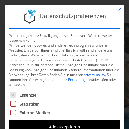
Mit die
Datenschutzpräferenzen
Wir benötigen Ihre Einwilligung, bevor Sie unsere Website weiter
besuchen können.
Wir verwenden Cookies und andere Technologien auf unserer
Website. Einige von ihnen sind unerlässlich, während andere uns
helfen, diese Website und Ihre Erfahrung zu verbessern.
Personenbezogene Daten können verarbeitet werden (z. B. IP-
Adressen), z. B. für personalisierte Anzeigen und Inhalte oder die
Messung von Anzeigen und Inhalten.
Weitere Informationen über die
Verwendung Ihrer Daten finden Sie in unserer
privacy policy
.
Sie
können Ihre Auswahl jederzeit unter
Einstellungen
widerrufen oder
anpassen.
Hörbücher für
Es folgt eine Liste der Service-Gruppen, für die eine Einwilli
Essenziell
sehbehinderte
Statistiken
Menschen
Externe Medien
Alle akzeptieren