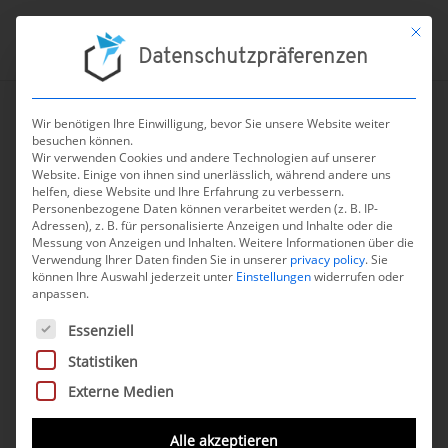
Mit die
Datenschutzpräferenzen
Wir benötigen Ihre Einwilligung, bevor Sie unsere Website weiter
besuchen können.
←
zur Übersicht aller Fachartikel
Wir verwenden Cookies und andere Technologien auf unserer
Website. Einige von ihnen sind unerlässlich, während andere uns
Formulierung der
helfen, diese Website und Ihre Erfahrung zu verbessern.
Personenbezogene Daten können verarbeitet werden (z. B. IP-
Adressen), z. B. für personalisierte Anzeigen und Inhalte oder die
Zweckbestimmung für
Messung von Anzeigen und Inhalten.
Weitere Informationen über die
Verwendung Ihrer Daten finden Sie in unserer
privacy policy
.
Sie
(Software-)Medizinproduk
können Ihre Auswahl jederzeit unter
Einstellungen
widerrufen oder
anpassen.
te
Es folgt eine Liste der Service-Gruppen, für die eine Einwilli
Essenziell
Statistiken
September 10, 2024
Ansprechpartner:
Malte Bucksch
Externe Medien
Alle akzeptieren