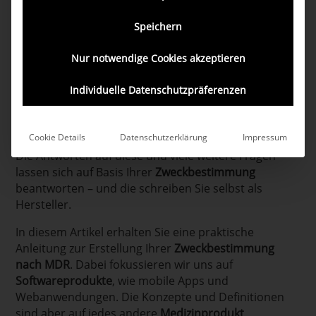
Speichern
Nur notwendige Cookies akzeptieren
Individuelle Datenschutzpräferenzen
Wie entscheidet sich eigentlich, ob mein Produkt ein
Medizinprodukt
ist? Wo fange ich an, wenn ich seine
Risikoklasse bestimmen möchte? Und mit welchen
Cookie Details
Datenschutzerklärung
Impressum
Aussagen darf ich mein Produkt am Ende bewerben?
Die Antworten auf diese und viele weitere Fragen
lassen sich auf Basis Ihrer
Zweckbestimmung
beantworten – und die schreiben Sie selbst als
Hersteller.
In diesem Artikel erhalten Sie eine praktische
Anleitung zur Erstellung Ihrer
Zweckbestimmung
nach MDR
. Dabei fokussieren wir uns auf
Softwareprodukte
, wie mobile Apps und
Webanwendungen. Die Konzepte und Definitionen
sind aber auf jedes andere
Medizinprodukt